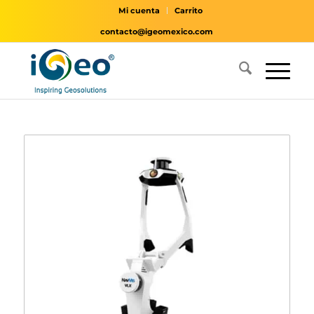
Mi cuenta
Carrito
contacto@igeomexico.com