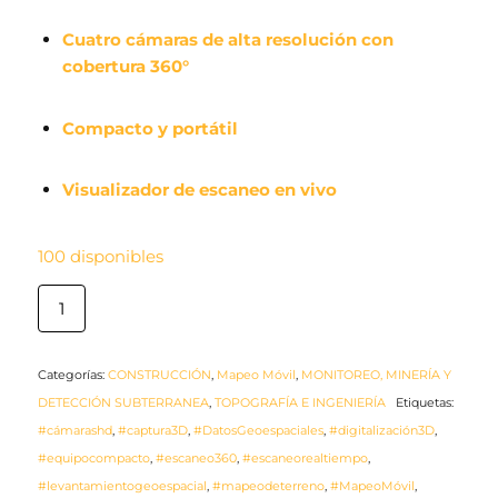
Cuatro cámaras de alta resolución con
cobertura 360°
Compacto y portátil
Visualizador de escaneo en vivo
100 disponibles
Categorías:
CONSTRUCCIÓN
,
Mapeo Móvil
,
MONITOREO, MINERÍA Y
DETECCIÓN SUBTERRANEA
,
TOPOGRAFÍA E INGENIERÍA
Etiquetas:
#cámarashd
,
#captura3D
,
#DatosGeoespaciales
,
#digitalización3D
,
#equipocompacto
,
#escaneo360
,
#escaneorealtiempo
,
#levantamientogeoespacial
,
#mapeodeterreno
,
#MapeoMóvil
,