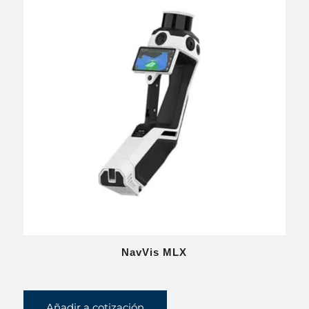
NavVis MLX
Añadir a cotización