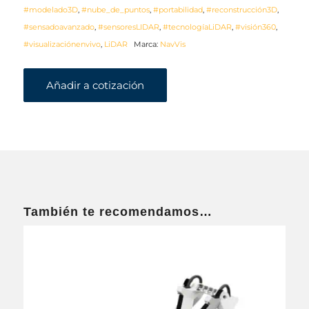
#modelado3D
,
#nube_de_puntos
,
#portabilidad
,
#reconstrucción3D
,
#sensadoavanzado
,
#sensoresLIDAR
,
#tecnologíaLiDAR
,
#visión360
,
#visualizaciónenvivo
,
LiDAR
Marca:
NavVis
Añadir a cotización
También te recomendamos…