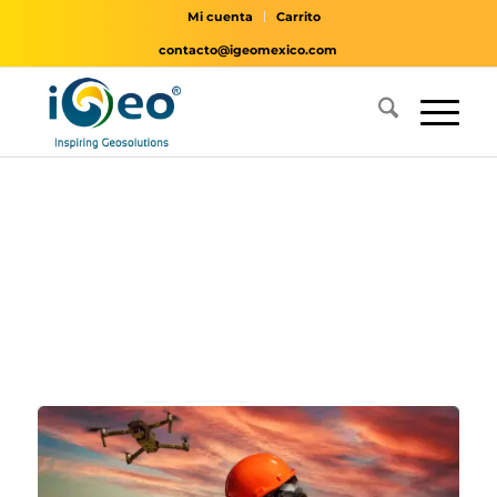
Mi cuenta
Carrito
contacto@igeomexico.com
En iGeo somos
ingenieros