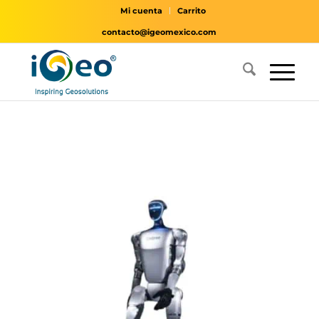
Mi cuenta
Carrito
contacto@igeomexico.com