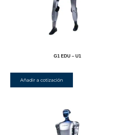
G1 EDU – U1
Añadir a cotización