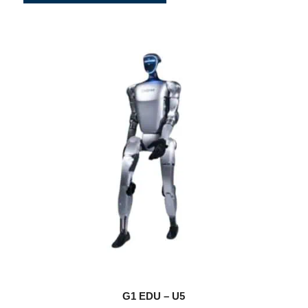
G1 EDU – U5