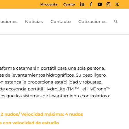
Mi cuenta
Carrito
luciones
Noticias
Contacto
Cotizaciones
forma catamarán portátil para una sola persona,
s de levantamientos hidrográficos. Su peso ligero,
ón estanca le proporciona estabilidad y robustez.
t de ecosonda portátil HydroLite-TM ™ , el HyDrone™
dos que los sistemas de levantamiento controlados a
o 2 nudos/ Velocidad máxima: 4 nudos
 con velocidad de estudio