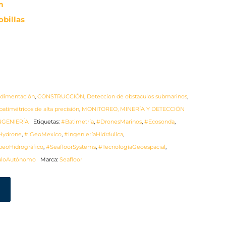
m
obillas
sedimentación
,
CONSTRUCCIÓN
,
Deteccion de obstaculos submarinos
,
atimétricos de alta precisión
,
MONITOREO, MINERÍA Y DETECCIÓN
NGENIERÍA
Etiquetas:
#Batimetría
,
#DronesMarinos
,
#Ecosonda
,
Hydrone
,
#iGeoMexico
,
#IngenieríaHidráulica
,
eoHidrográfico
,
#SeafloorSystems
,
#TecnologíaGeoespacial
,
uloAutónomo
Marca:
Seafloor