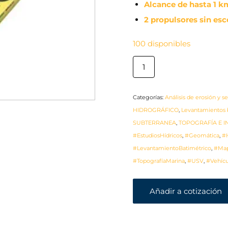
Alcance de hasta 1 k
2 propulsores sin esc
100 disponibles
Categorías:
Análisis de erosión y 
HIDROGRÁFICO
,
Levantamientos b
SUBTERRANEA
,
TOPOGRAFÍA E I
#EstudiosHídricos
,
#Geomática
,
#
#LevantamientoBatimétrico
,
#Map
#TopografíaMarina
,
#USV
,
#Vehíc
Añadir a cotización