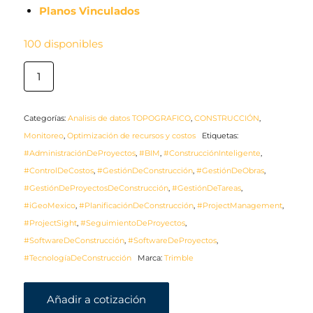
Planos Vinculados
100 disponibles
Categorías:
Analisis de datos TOPOGRAFICO
,
CONSTRUCCIÓN
,
Monitoreo
,
Optimización de recursos y costos
Etiquetas:
#AdministraciónDeProyectos
,
#BIM
,
#ConstrucciónInteligente
,
#ControlDeCostos
,
#GestiónDeConstrucción
,
#GestiónDeObras
,
#GestiónDeProyectosDeConstrucción
,
#GestiónDeTareas
,
#iGeoMexico
,
#PlanificaciónDeConstrucción
,
#ProjectManagement
,
#ProjectSight
,
#SeguimientoDeProyectos
,
#SoftwareDeConstrucción
,
#SoftwareDeProyectos
,
#TecnologíaDeConstrucción
Marca:
Trimble
Añadir a cotización