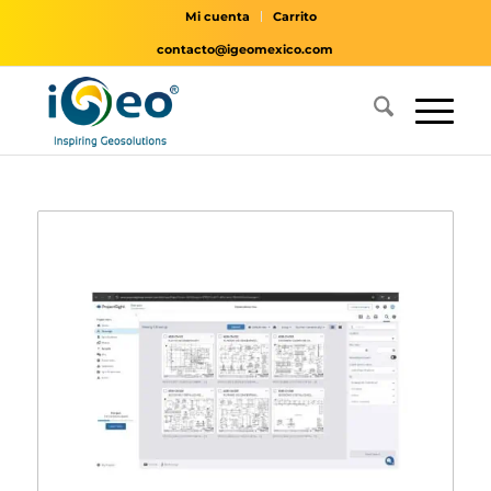
Mi cuenta
Carrito
contacto@igeomexico.com