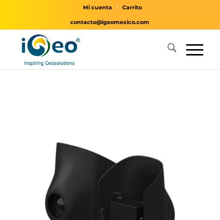
Mi cuenta
Carrito
contacto@igeomexico.com