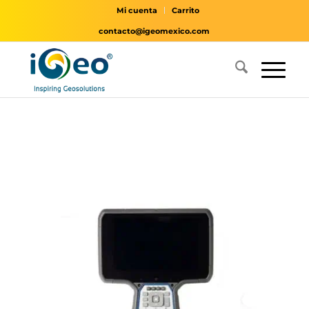
Mi cuenta
Carrito
contacto@igeomexico.com