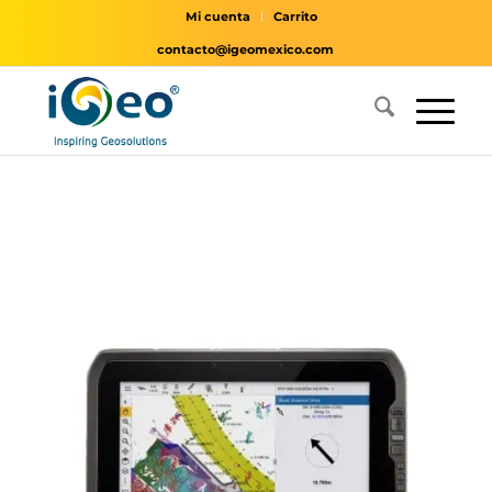
Mi cuenta
Carrito
contacto@igeomexico.com