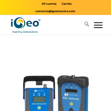
Mi cuenta
Carrito
contacto@igeomexico.com