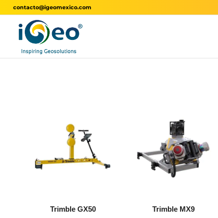
contacto@igeomexico.com
Trimble GX50
Trimble MX9