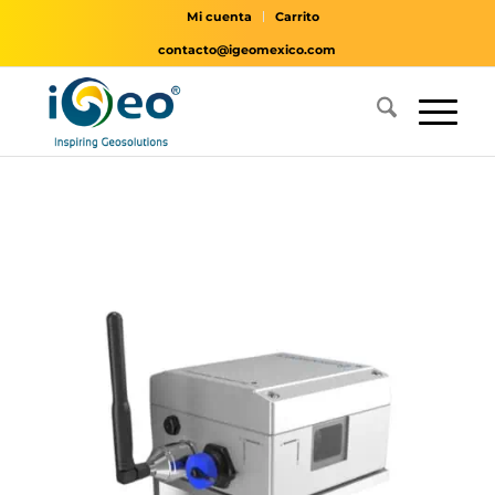
Mi cuenta
Carrito
contacto@igeomexico.com