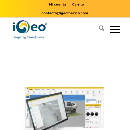
Mi cuenta
Carrito
contacto@igeomexico.com