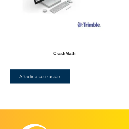
CrashMath
Añadir a cotización