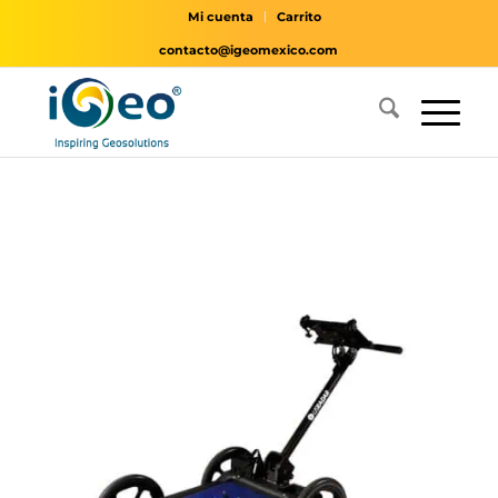
Mi cuenta
Carrito
contacto@igeomexico.com