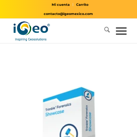
Mi cuenta
Carrito
contacto@igeomexico.com