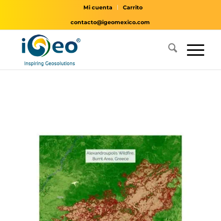
Mi cuenta
Carrito
contacto@igeomexico.com