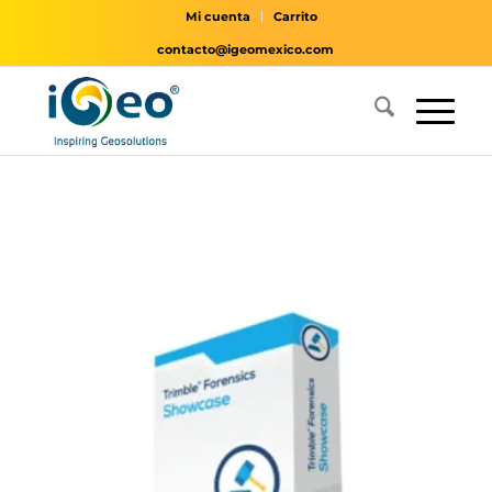
Mi cuenta
Carrito
contacto@igeomexico.com